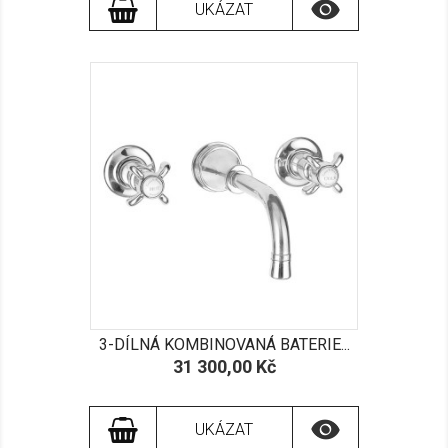

UKÁZAT
3-DÍLNÁ KOMBINOVANÁ BATERIE...
Cena
31 300,00 Kč

UKÁZAT