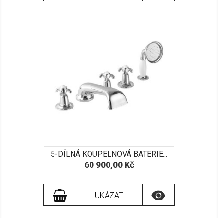
5-DÍLNÁ KOUPELNOVÁ BATERIE...
Cena
60 900,00 Kč

UKÁZAT