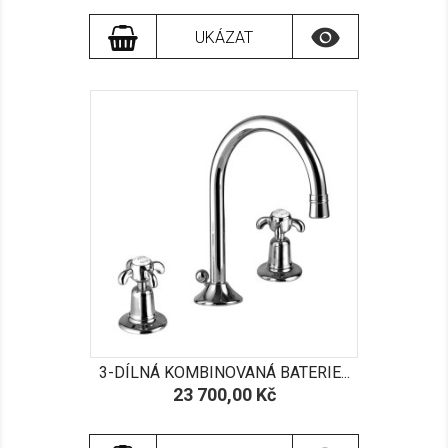

UKÁZAT
3-DÍLNÁ KOMBINOVANÁ BATERIE...
Cena
23 700,00 Kč