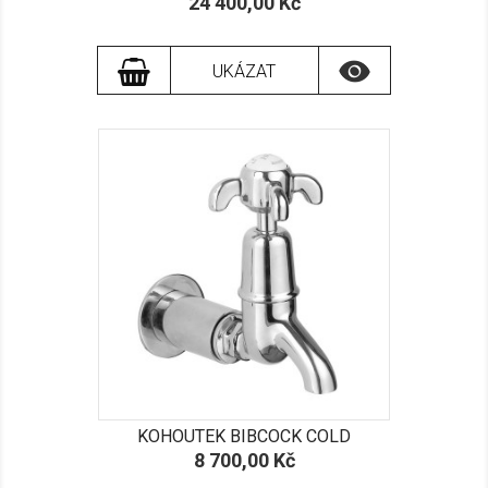
Cena
24 400,00 Kč

UKÁZAT
KOHOUTEK BIBCOCK COLD
Cena
8 700,00 Kč