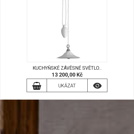
KUCHYŇSKÉ ZÁVĚSNÉ SVĚTLO...
Cena
13 200,00 Kč

UKÁZAT