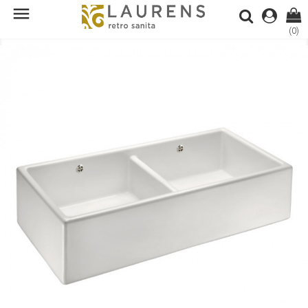

(0)