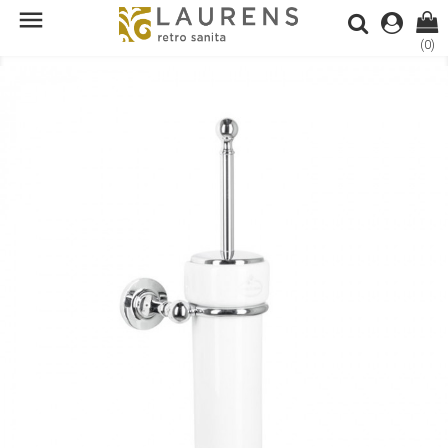

(0)