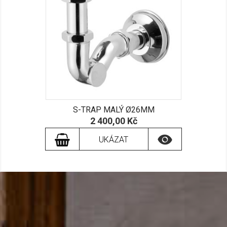
S-TRAP MALÝ Ø26MM
Cena
2 400,00 Kč

UKÁZAT