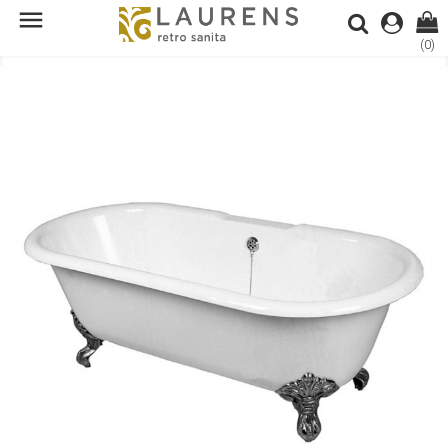

(0)