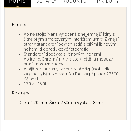
POPIS
DETAILY PRODUKTU
PŘÍLOHY
Funkce:
Volně stojící vana vyrobená z nejjemnější litiny s
čistě bílým smaltovaným interiérem uvnitř.Z vnější
strany standardní povrch šedá s bílými litinovými
nohami dle produktové fotografie.
Standardní dodávka s litinovými nohami;
Volitelné: Chrom / nikl / zlato / leštěná mosaz /
staré mosazné nohy.
Vnější stranu vany lze barevně přizpůsobit dle
vašeho výběru ze vzorníku RAL za příplatek 27500
Kč bez DPH.
130 kg-190l
Rozměry:
Délka: 1700mm Šířka: 780mm Výška: 585mm