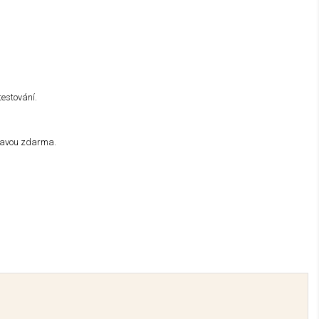
testování.
ravou zdarma.