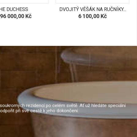
HE DUCHESS
DVOJITÝ VĚŠÁK NA RUČNÍKY...
na
Cena
096 000,00 Kč
6 100,00 Kč
a soukromých rezidencí po celém světě. Ať už hledáte speciální
dpořit při své cestě k jeho dokončení.