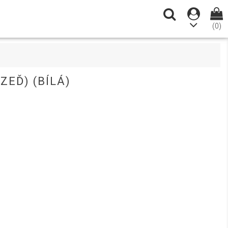
(0)
EĎ) (BÍLÁ)