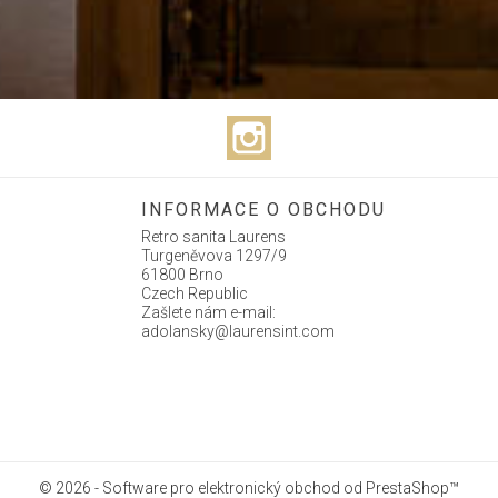
Instagram
INFORMACE O OBCHODU
Retro sanita Laurens
Turgeněvova 1297/9
61800 Brno
Czech Republic
Zašlete nám e-mail:
adolansky@laurensint.com
© 2026 - Software pro elektronický obchod od PrestaShop™