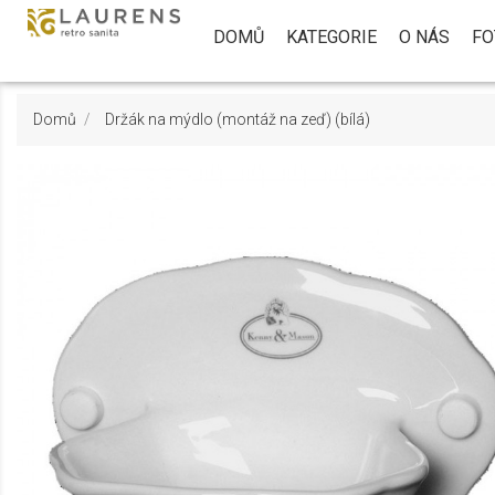
DOMŮ
KATEGORIE
O NÁS
FO
Domů
Držák na mýdlo (montáž na zeď) (bílá)