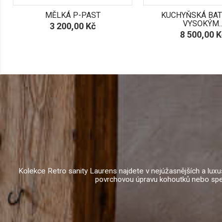
.
MĚLKÁ P-PAST
KUCHYŇSKÁ BAT
VYSOKÝM..
Cena
3 200,00 Kč
Cena
8 500,00 K
Kolekce Retro sanity Laurens najdete v nejúžasnějších a luxus
povrchovou úpravu kohoutků nebo speci