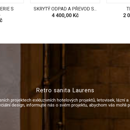
ERIE S
SKRYTÝ ODPAD A PŘEVOD S...
T
.
Cena
Ce
4 400,00 Kč
2 
č
Retro sanita Laurens
ních projektech exkluzivních hotelových projektů, letovisek, lázní 
ální design, informujte nás o svém projektu, abychom vás mohli po