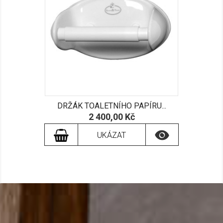
DRŽÁK TOALETNÍHO PAPÍRU...
Cena
2 400,00 Kč

UKÁZAT