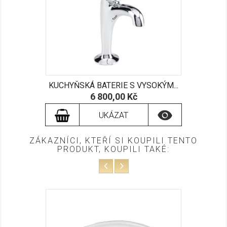
KUCHYŇSKÁ BATERIE S VYSOKÝM...
Cena
6 800,00 Kč

UKÁZAT
ZÁKAZNÍCI, KTEŘÍ SI KOUPILI TENTO
PRODUKT, KOUPILI TAKÉ: