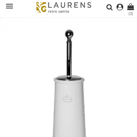

(0)