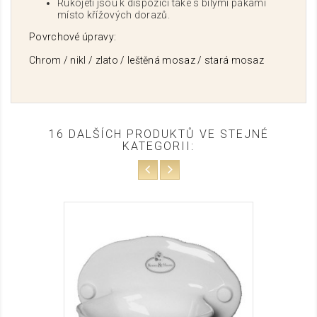
Rukojeti jsou k dispozici také s bílými pákami
místo křížových dorazů.
Povrchové úpravy:
Chrom / nikl / zlato / leštěná mosaz / stará mosaz
16 DALŠÍCH PRODUKTŮ VE STEJNÉ
KATEGORII: