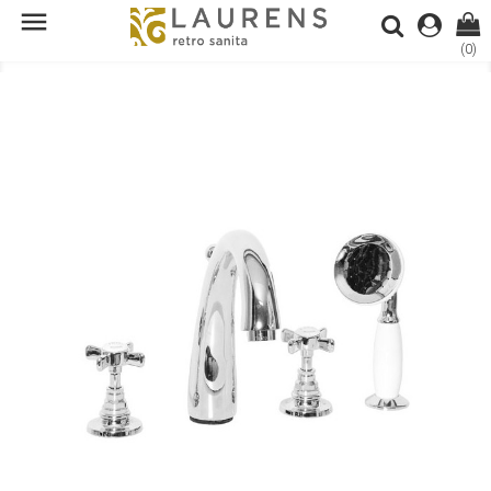

(0)