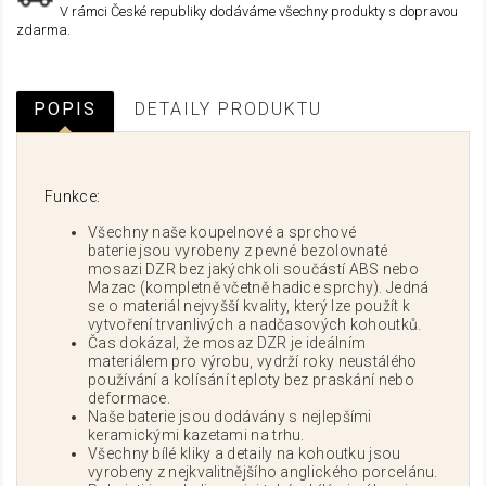
V rámci České republiky dodáváme všechny produkty s dopravou
zdarma.
POPIS
DETAILY PRODUKTU
Funkce:
Všechny naše koupelnové a sprchové
baterie jsou vyrobeny z pevné bezolovnaté
mosazi DZR bez jakýchkoli součástí ABS nebo
Mazac (kompletně včetně hadice sprchy). Jedná
se o materiál nejvyšší kvality, který lze použít k
vytvoření trvanlivých a nadčasových kohoutků.
Čas dokázal, že mosaz DZR je ideálním
materiálem pro výrobu, vydrží roky neustálého
používání a kolísání teploty bez praskání nebo
deformace.
Naše baterie jsou dodávány s nejlepšími
keramickými kazetami na trhu.
Všechny bílé kliky a detaily na kohoutku jsou
vyrobeny z nejkvalitnějšího anglického porcelánu.