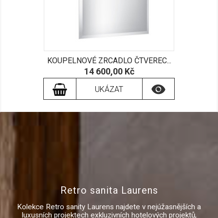
KOUPELNOVÉ ZRCADLO ČTVEREC...
Cena
14 600,00 Kč

UKÁZAT
Retro sanita Laurens
Kolekce Retro sanity Laurens najdete v nejúžasnějších a
luxusních projektech exkluzivních hotelových projektů,