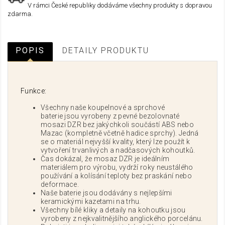
V rámci České republiky dodáváme všechny produkty s dopravou
zdarma.
POPIS
DETAILY PRODUKTU
Funkce:
Všechny naše koupelnové a sprchové
baterie jsou vyrobeny z pevné bezolovnaté
mosazi DZR bez jakýchkoli součástí ABS nebo
Mazac (kompletně včetně hadice sprchy). Jedná
se o materiál nejvyšší kvality, který lze použít k
vytvoření trvanlivých a nadčasových kohoutků.
Čas dokázal, že mosaz DZR je ideálním
materiálem pro výrobu, vydrží roky neustálého
používání a kolísání teploty bez praskání nebo
deformace.
Naše baterie jsou dodávány s nejlepšími
keramickými kazetami na trhu.
Všechny bílé kliky a detaily na kohoutku jsou
vyrobeny z nejkvalitnějšího anglického porcelánu.