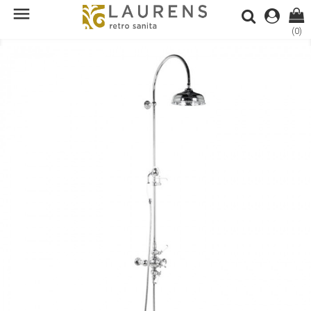

(0)