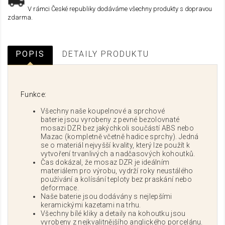
V rámci České republiky dodáváme všechny produkty s dopravou
zdarma.
POPIS
DETAILY PRODUKTU
Funkce:
Všechny naše koupelnové a sprchové
baterie jsou vyrobeny z pevné bezolovnaté
mosazi DZR bez jakýchkoli součástí ABS nebo
Mazac (kompletně včetně hadice sprchy). Jedná
se o materiál nejvyšší kvality, který lze použít k
vytvoření trvanlivých a nadčasových kohoutků.
Čas dokázal, že mosaz DZR je ideálním
materiálem pro výrobu, vydrží roky neustálého
používání a kolísání teploty bez praskání nebo
deformace.
Naše baterie jsou dodávány s nejlepšími
keramickými kazetami na trhu.
Všechny bílé kliky a detaily na kohoutku jsou
vyrobeny z nejkvalitnějšího anglického porcelánu.